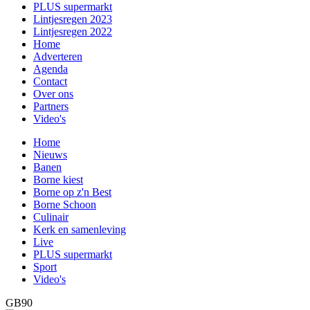
PLUS supermarkt
Lintjesregen 2023
Lintjesregen 2022
Home
Adverteren
Agenda
Contact
Over ons
Partners
Video's
Home
Nieuws
Banen
Borne kiest
Borne op z'n Best
Borne Schoon
Culinair
Kerk en samenleving
Live
PLUS supermarkt
Sport
Video's
GB90