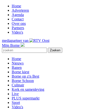
Home
Adverteren
Agenda
Contact
Over ons
Partners
Video's
mediapartner van
Mijn Borne
Home
Nieuws
Banen
Borne kiest
Borne op z'n Best
Borne Schoon
Culinair
Kerk en samenleving
Live
PLUS supermarkt
Sport
Video's