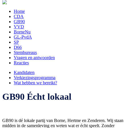
Home
CDA
GB90
VVD
BorneNu
GL-PvdA
SP
D66
Stembureaus
Vragen en antwoorden
Reacties
Kandidaten
Verkiezingsprogramma
Wat hebben we bereikt?
GB90 Écht lokaal
GB90 is dé lokale partij van Borne, Hertme en Zenderen. Wij staan
midden in de samenleving en weten wat er écht speelt. Zonder