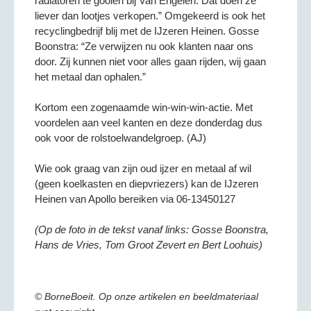
radiatoren te gooien bij Van Engelen. Dat doen ze
liever dan lootjes verkopen.” Omgekeerd is ook het
recyclingbedrijf blij met de IJzeren Heinen. Gosse
Boonstra: “Ze verwijzen nu ook klanten naar ons
door. Zij kunnen niet voor alles gaan rijden, wij gaan
het metaal dan ophalen.”
Kortom een zogenaamde win-win-win-actie. Met
voordelen aan veel kanten en deze donderdag dus
ook voor de rolstoelwandelgroep. (AJ)
Wie ook graag van zijn oud ijzer en metaal af wil
(geen koelkasten en diepvriezers) kan de IJzeren
Heinen van Apollo bereiken via 06-13450127
(Op de foto in de tekst vanaf links: Gosse Boonstra,
Hans de Vries, Tom Groot Zevert en Bert Loohuis)
© BorneBoeit. Op onze artikelen en beeldmateriaal