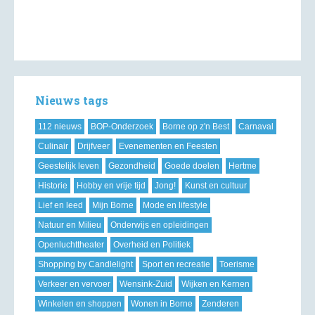
Nieuws tags
112 nieuws
BOP-Onderzoek
Borne op z'n Best
Carnaval
Culinair
Drijfveer
Evenementen en Feesten
Geestelijk leven
Gezondheid
Goede doelen
Hertme
Historie
Hobby en vrije tijd
Jong!
Kunst en cultuur
Lief en leed
Mijn Borne
Mode en lifestyle
Natuur en Milieu
Onderwijs en opleidingen
Openluchttheater
Overheid en Politiek
Shopping by Candlelight
Sport en recreatie
Toerisme
Verkeer en vervoer
Wensink-Zuid
Wijken en Kernen
Winkelen en shoppen
Wonen in Borne
Zenderen